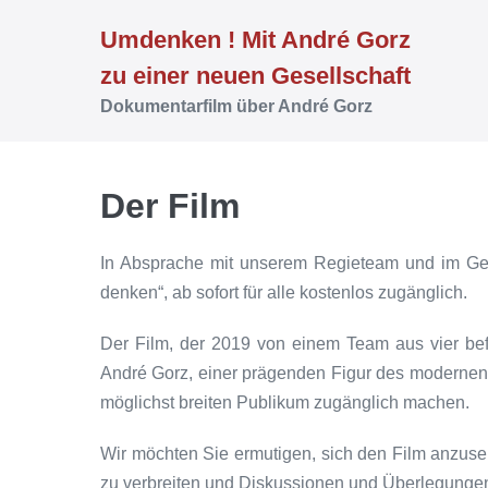
Weiter
Umdenken ! Mit André Gorz
zum
zu einer neuen Gesellschaft
Inhalt
Dokumentarfilm über André Gorz
Der Film
In Absprache mit unserem Regieteam und im Geis
denken“, ab sofort für alle kostenlos zugänglich.
Der Film, der 2019 von einem Team aus vier b
André Gorz, einer prägenden Figur des modernen 
möglichst breiten Publikum zugänglich machen.
Wir möchten Sie ermutigen, sich den Film anzuseh
zu verbreiten und Diskussionen und Überlegungen 