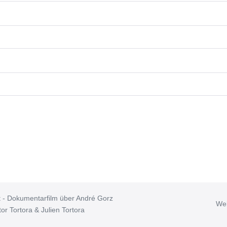
t - Dokumentarfilm über André Gorz
Web
or Tortora & Julien Tortora