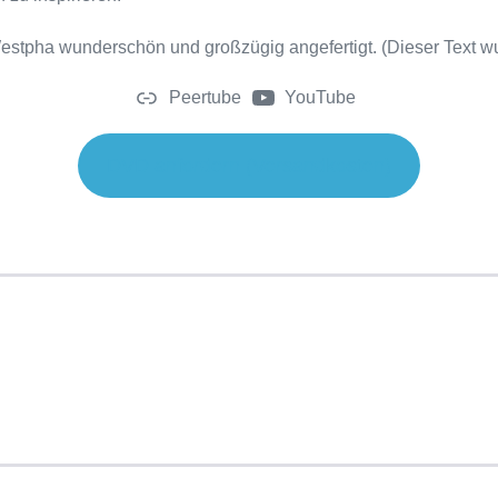
stpha wunderschön und großzügig angefertigt. (Dieser Text wu
Peertube
YouTube
DVD anfordern (Versandkosten)